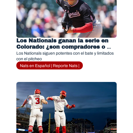
Los Nationals ganan la serie en 
Colorado: ¿son compradores o 
vendedores?
Los Nationals siguen potentes con el bate y limitados 
con el pitcheo
Nats en Español | Reporte Nats |