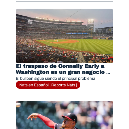
El traspaso de Connelly Early a 
Washington es un gran negocio 
para los Nationals; ¿será 
El bullpen sigue siendo el principal problema
suficiente?
Nats en Español | Reporte Nats |