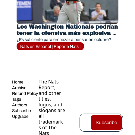
Los Washington Nationals podrían 
tener la ofensiva más explosiva 
de la MLB
¿Es suficiente para empezar a pensar en octubre?
Nats en Español | Reporte Nats |
The Nats 
Home
Report, 
Archive
and other 
Refund Policy
titles, 
Tags
logos, and 
Authors
slogans are 
Subscribe
all 
Upgrade
trademark
Subscribe
s of The 
Nats 