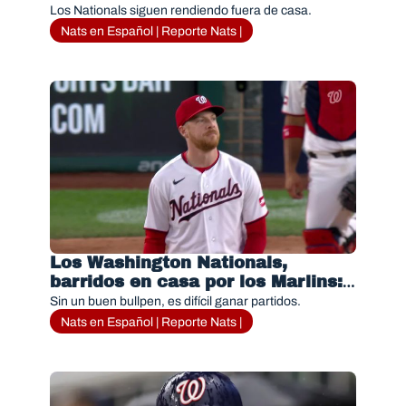
Los Nationals siguen rendiendo fuera de casa. 
Nats en Español | Reporte Nats |
Los Washington Nationals, 
barridos en casa por los Marlins: 
resumen de la serie
Sin un buen bullpen, es difícil ganar partidos.
Nats en Español | Reporte Nats |