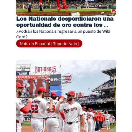
Los Nationals desperdiciaron una 
oportunidad de oro contra los 
Rays y ahora necesitan 
¿Podrán los Nationals regresar a un puesto de Wild 
imponerse a los Phillies
Card?
Nats en Español | Reporte Nats |